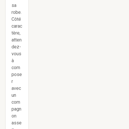
sa
robe.
Côté
carac
tère,
atten
dez-
vous
à
com
pose
r
avec
un
com
pagn
on
asse