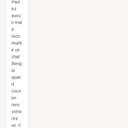
n’aur
ez
aucu
n mal
à
reco
nnaîtr
e un
chat
Beng
al
quan
d
vous
en
renc
ontre
rez
un. Il