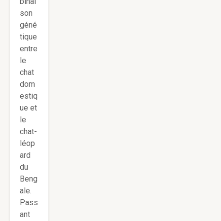
binai
son
géné
tique
entre
le
chat
dom
estiq
ue et
le
chat-
léop
ard
du
Beng
ale.
Pass
ant