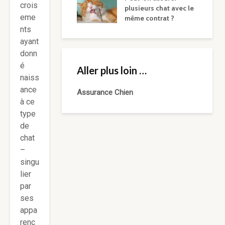
crois
plusieurs chat avec le
eme
même contrat ?
nts
ayant
donn
é
Aller plus loin …
naiss
ance
Assurance Chien
à ce
type
de
chat
–
singu
lier
par
ses
appa
renc