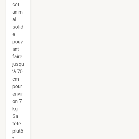
cet
anim
al
solid
e
pouv
ant
faire
jusqu
’à 70
cm
pour
envir
on 7
kg.
Sa
tête
plutô
t