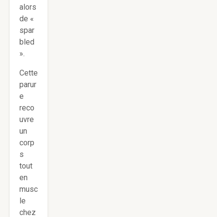
alors
de «
spar
bled
».
Cette
parur
e
reco
uvre
un
corp
s
tout
en
musc
le
chez