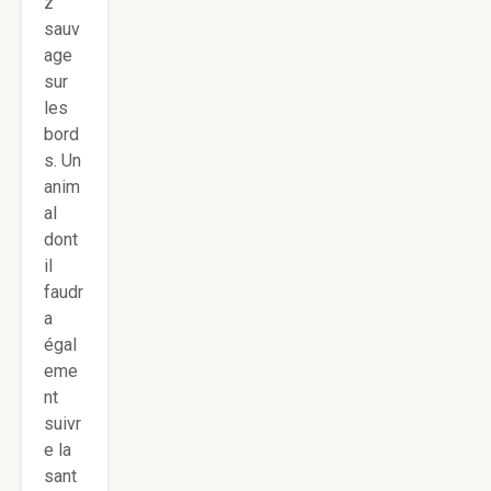
z
sauv
age
sur
les
bord
s. Un
anim
al
dont
il
faudr
a
égal
eme
nt
suivr
e la
sant