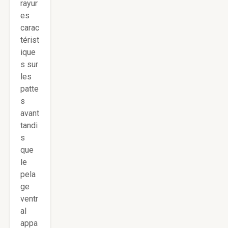
rayur
es
carac
térist
ique
s sur
les
patte
s
avant
tandi
s
que
le
pela
ge
ventr
al
appa