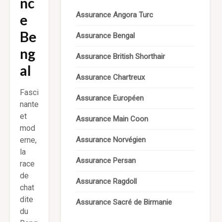
nc
Assurance Angora Turc
e
Be
Assurance Bengal
ng
Assurance British Shorthair
al
Assurance Chartreux
Fasci
Assurance Européen
nante
et
Assurance Main Coon
mod
erne,
Assurance Norvégien
la
Assurance Persan
race
de
Assurance Ragdoll
chat
dite
Assurance Sacré de Birmanie
du