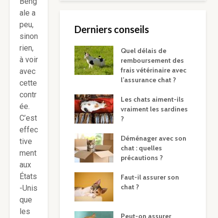
Beng
ale a
peu,
Derniers conseils
sinon
rien,
Quel délais de
à voir
remboursement des
frais vétérinaire avec
avec
l’assurance chat ?
cette
contr
Les chats aiment-ils
ée.
vraiment les sardines
C’est
?
effec
Déménager avec son
tive
chat : quelles
ment
précautions ?
aux
États
Faut-il assurer son
chat ?
-Unis
que
les
Peut-on assurer