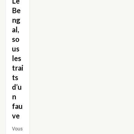
Le
Be
ng
al,
so
us
les
trai
ts
d’u
n
fau
ve
Vous