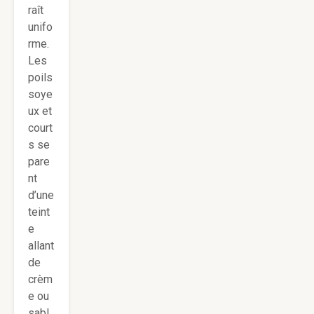
raît
unifo
rme.
Les
poils
soye
ux et
court
s se
pare
nt
d’une
teint
e
allant
de
crèm
e ou
sabl