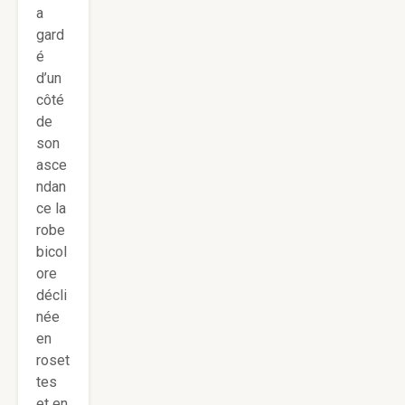
a
gard
é
d’un
côté
de
son
asce
ndan
ce la
robe
bicol
ore
décli
née
en
roset
tes
et en