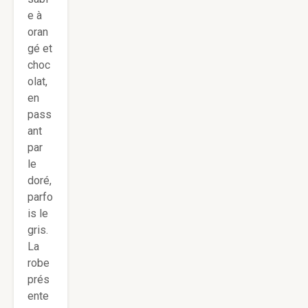
e à
oran
gé et
choc
olat,
en
pass
ant
par
le
doré,
parfo
is le
gris.
La
robe
prés
ente