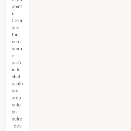
point
s.
Celui
que
l’on
surn
omm
e
parfo
is le
chat
panth
ère
prés
ente,
en
outre
, des