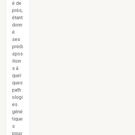
é de
près,
étant
donn
é
ses
prédi
spos
ition
s à
quel
ques
path
ologi
es
géné
tique
s
pouv