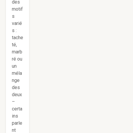
des
motif
s
varié
s :
tache
té,
marb
ré ou
un
méla
nge
des
deux
–
certa
ins
parle
nt