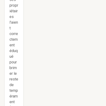
propr
iétair
es
l’aien
t
corre
ctem
ent
éduq
ué
pour
brim
er le
reste
de
temp
éram
ent