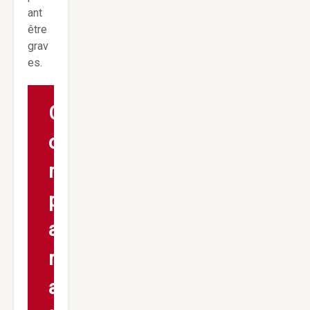
ant
être
grav
es.
C
o
m
p
a
r
a