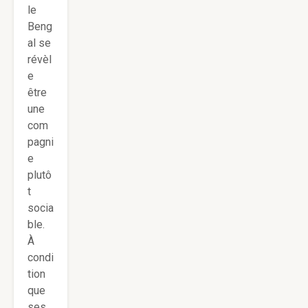
le
Beng
al se
révèl
e
être
une
com
pagni
e
plutô
t
socia
ble.
À
condi
tion
que
ses